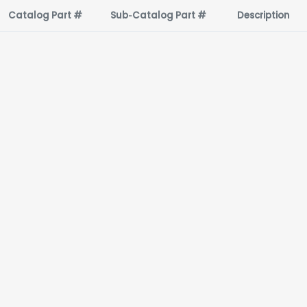
Catalog Part #
Sub‑Catalog Part #
Description