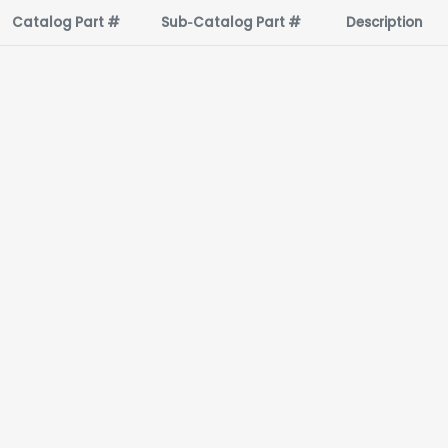
Catalog Part #
Sub‑Catalog Part #
Description