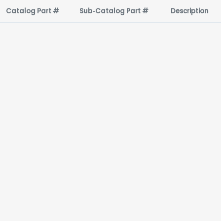
Catalog Part #
Sub‑Catalog Part #
Description