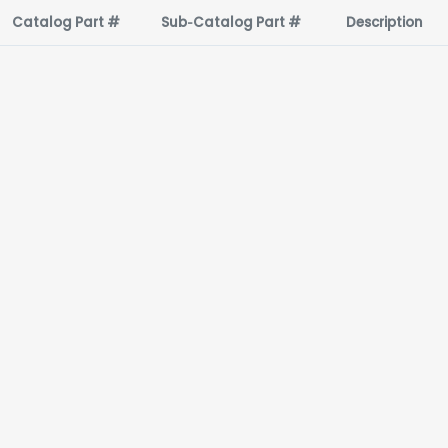
Catalog Part #
Sub‑Catalog Part #
Description