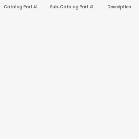
Catalog Part #
Sub‑Catalog Part #
Description