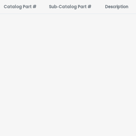
Catalog Part #
Sub‑Catalog Part #
Description