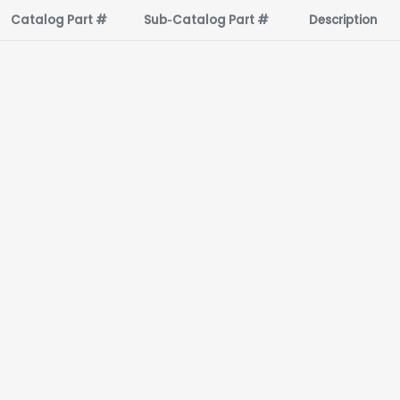
Catalog Part #
Sub‑Catalog Part #
Description