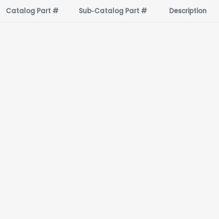
Catalog Part #
Sub‑Catalog Part #
Description