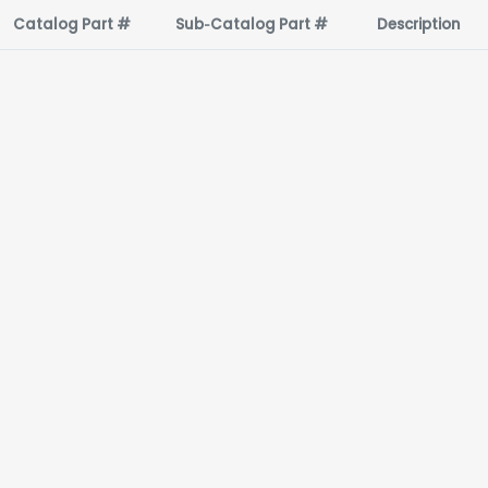
Catalog Part #
Sub‑Catalog Part #
Description