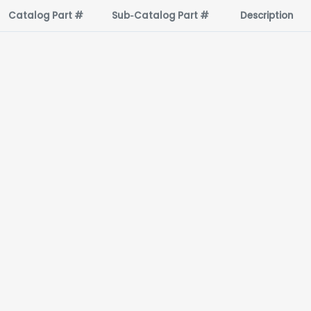
Catalog Part #
Sub‑Catalog Part #
Description