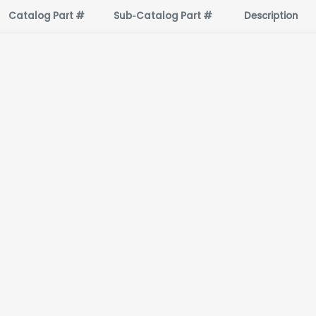
Catalog Part #
Sub‑Catalog Part #
Description