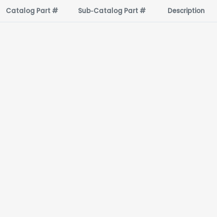
Catalog Part #
Sub‑Catalog Part #
Description