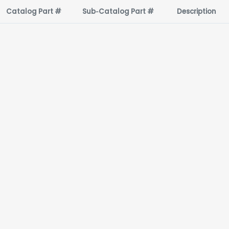
Catalog Part #
Sub‑Catalog Part #
Description