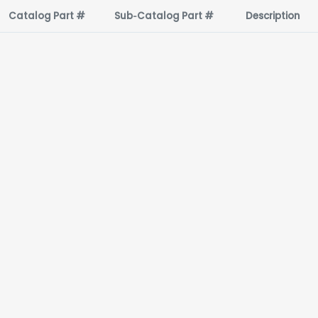
Catalog Part #
Sub‑Catalog Part #
Description