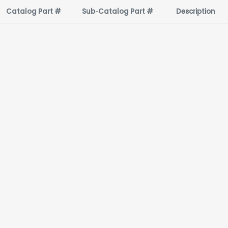
Catalog Part #
Sub‑Catalog Part #
Description